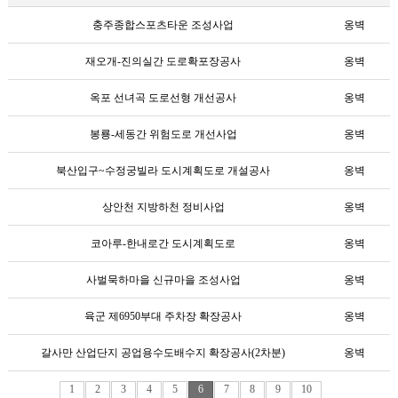
충주종합스포츠타운 조성사업
옹벽
재오개-진의실간 도로확포장공사
옹벽
옥포 선녀곡 도로선형 개선공사
옹벽
봉룡-세동간 위험도로 개선사업
옹벽
북산입구~수정궁빌라 도시계획도로 개설공사
옹벽
상안천 지방하천 정비사업
옹벽
코아루-한내로간 도시계획도로
옹벽
사벌묵하마을 신규마을 조성사업
옹벽
육군 제6950부대 주차장 확장공사
옹벽
갈사만 산업단지 공업용수도배수지 확장공사(2차분)
옹벽
1
2
3
4
5
6
7
8
9
10