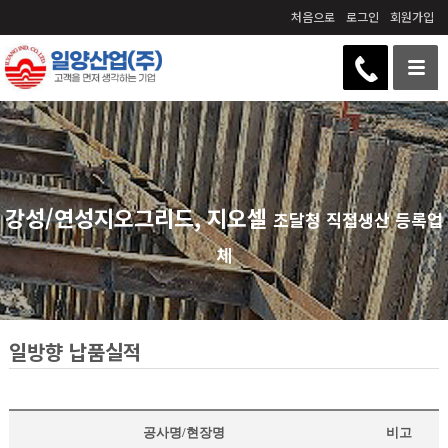
처음으로
로그인
회원가입
강성/연성지오그리드, 지오셀
조달청 직접생산 등록업
체
일방향 납품실적
공사명/현장명
비고