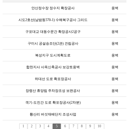
안산정수장 정수지 확장공사
옹벽
시도2호선(남밤동570-1) 수해복구공사 그리드
옹벽
구포대교 대동수문간 확장공사2공구
옹벽
구미시 공설숭조단(2관) 건립공사
옹벽
복성지구 도시계획도로
옹벽
합천지사 사옥신축공사 보강토옹벽
옹벽
하대선 도로 확포장공사
옹벽
장령산 휴양림 주차장조성 보완공사
옹벽
객기-도진간 도로 확포장공사(2차분)
옹벽
황산리 버섯재배단지 조성사업
옹벽
1
2
3
4
5
6
7
8
9
10