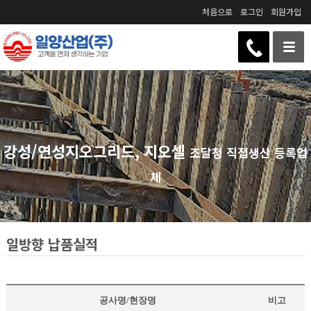
처음으로
로그인
회원가입
강성/연성지오그리드, 지오셀
조달청 직접생산 등록업
체
일방향 납품실적
공사명/현장명
비고