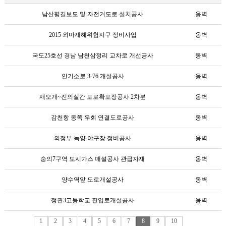
남산평길보도 및 자전거도로 설치공사
옹벽
2015 외마재해위험지구 정비사업
옹벽
국도25호선 경남 남천삼정리 교차로 개선공사
옹벽
안기소로 3-76 개설공사
옹벽
재오개~진의실간 도로확포장공사 2차분
옹벽
감천항 동쪽 우회 연결도로공사
옹벽
의정부 녹양 야구장 정비공사
옹벽
숭의7구역 도시가스 매설공사 관급자재
옹벽
양수역앞 도로개설공사
옹벽
정관3고등학교 진입로개설공사
옹벽
1
2
3
4
5
6
7
8
9
10