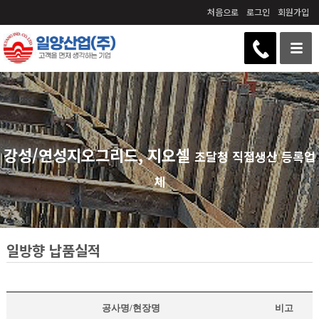
처음으로
로그인
회원가입
강성/연성지오그리드, 지오셀
조달청 직접생산 등록업
체
일방향 납품실적
공사명/현장명
비고