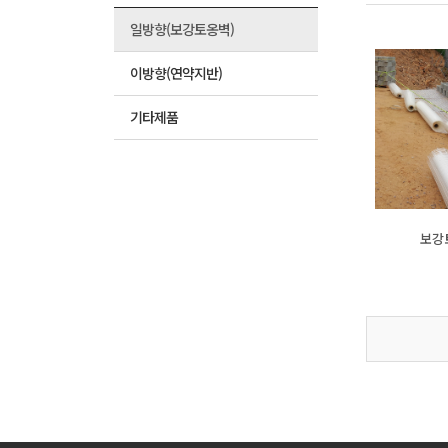
일방향(보강토옹벽)
이방향(연약지반)
기타제품
보강